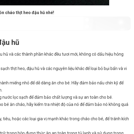
n cháo thịt heo đậu hũ nhé!
đậu hũ
ậu hũ và các thành phần khác đều tươi mới, không có dấu hiệu hỏng
sạch thịt heo, đậu hũ và các nguyên liệu khác để loại bỏ bụi bẩn và vi
 thành miếng nhỏ để dễ dàng ăn cho bé. Hãy đảm bảo nấu chín kỹ để
n.
g nước lọc sạch để đảm bảo chất lượng và sự an toàn cho bé.
 cho bé ăn cháo, hãy kiểm tra nhiệt độ của nó để đảm bảo nó không quá
, tiêu, hoặc các loại gia vị mạnh khác trong cháo cho bé, để tránh kích
trữ trong hộp đựng thức ăn an toàn trong tủ lạnh và sử dụng trong