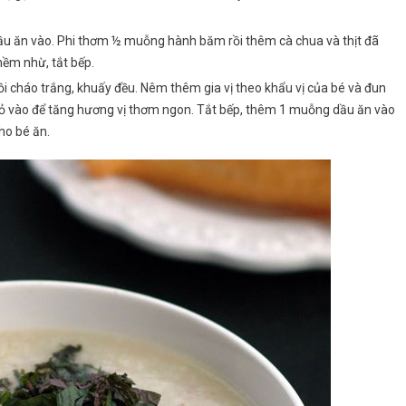
u ăn vào. Phi thơm ½ muỗng hành băm rồi thêm cà chua và thịt đã
mềm nhừ, tắt bếp.
ồi cháo trắng, khuấy đều. Nêm thêm gia vị theo khẩu vị của bé và đun
i nhỏ vào để tăng hương vị thơm ngon. Tắt bếp, thêm 1 muỗng dầu ăn vào
cho bé ăn.