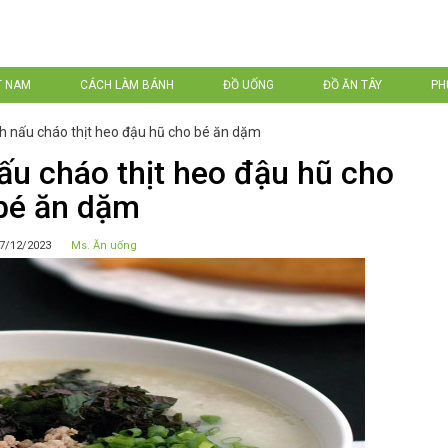
T NAM
CÁCH LÀM BÁNH
ĐỒ UỐNG
ĐỒ ĂN TÂY
PH
 nấu cháo thịt heo đậu hũ cho bé ăn dặm
u cháo thịt heo đậu hũ cho
bé ăn dặm
7/12/2023
Ms. Ăn uống