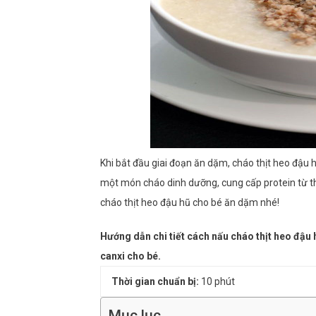
Khi bắt đầu giai đoạn ăn dặm, cháo thịt heo đậ
một món cháo dinh dưỡng, cung cấp protein từ th
cháo thịt heo đậu hũ cho bé ăn dặm nhé!
Hướng dẫn chi tiết cách nấu cháo thịt heo đậu
canxi cho bé.
Thời gian chuẩn bị:
10 phút
Mục lục