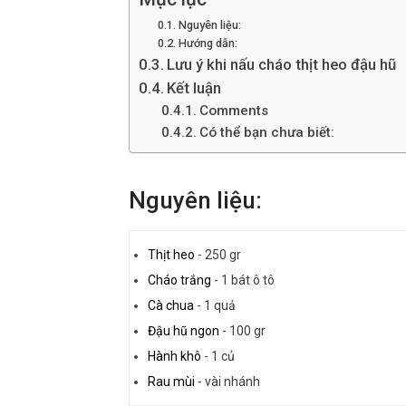
Nguyên liệu:
Hướng dẫn:
Lưu ý khi nấu cháo thịt heo đậu hũ
Kết luận
Comments
Có thể bạn chưa biết:
Nguyên liệu:
Thịt heo
-
250 gr
Cháo trắng
-
1 bát ô tô
Cà chua
-
1 quả
Đậu hũ ngon
-
100 gr
Hành khô
-
1 củ
Rau mùi
-
vài nhánh