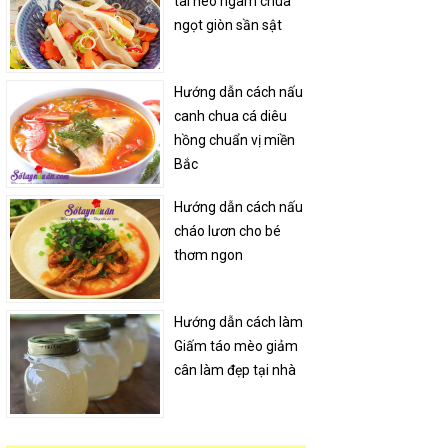
tai heo ngâm chua
ngọt giòn sần sật
Hướng dẫn cách nấu
canh chua cá diêu
hồng chuẩn vị miền
Bắc
Hướng dẫn cách nấu
cháo lươn cho bé
thơm ngon
Hướng dẫn cách làm
Giấm táo mèo giảm
cân làm đẹp tại nhà