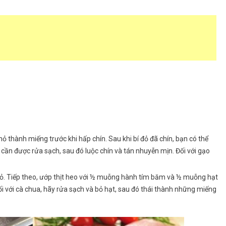
hỏ thành miếng trước khi hấp chín. Sau khi bí đỏ đã chín, bạn có thể
cần được rửa sạch, sau đó luộc chín và tán nhuyễn mịn. Đối với gạo
hỏ. Tiếp theo, ướp thịt heo với ½ muỗng hành tím băm và ½ muỗng hạt
ối với cà chua, hãy rửa sạch và bỏ hạt, sau đó thái thành những miếng