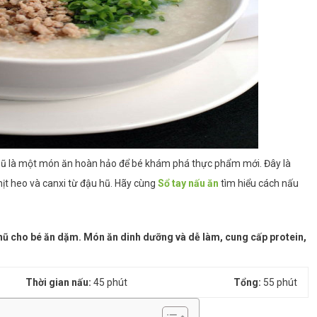
u hũ là một món ăn hoàn hảo để bé khám phá thực phẩm mới. Đây là
ịt heo và canxi từ đậu hũ. Hãy cùng
Sổ tay nấu ăn
tìm hiểu cách nấu
 hũ cho bé ăn dặm. Món ăn dinh dưỡng và dễ làm, cung cấp protein,
Thời gian nấu:
45 phút
Tổng:
55 phút