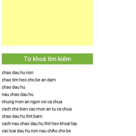
Từ khoá tìm kiếm
chao dau hu non
chao tim heo cho be an dam
chao dau hu
nau chao dau hu
nhung mon an ngon voi ca chua
cach che bien cac mon an tu ca chua
chao dau hu thit bam
cach nau chao dau hu thit heo khoai tay
cac loai dau hu non nau chAo cho be