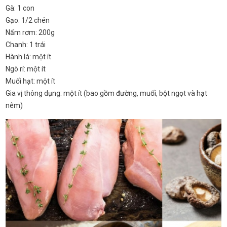
Gà: 1 con
Gạo: 1/2 chén
Nấm rơm: 200g
Chanh: 1 trái
Hành lá: một ít
Ngò rí: một ít
Muối hạt: một ít
Gia vị thông dụng: một ít (bao gồm đường, muối, bột ngọt và hạt
nêm)