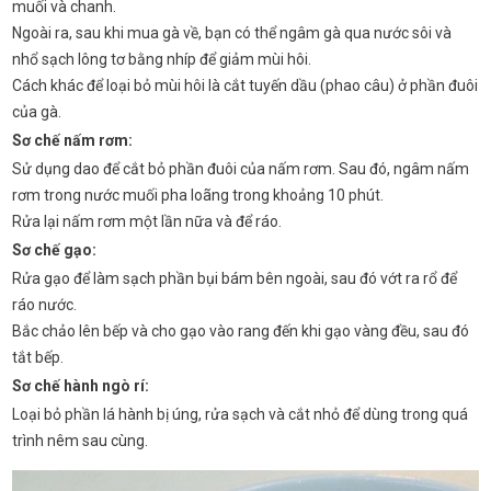
muối và chanh.
Ngoài ra, sau khi mua gà về, bạn có thể ngâm gà qua nước sôi và
nhổ sạch lông tơ bằng nhíp để giảm mùi hôi.
Cách khác để loại bỏ mùi hôi là cắt tuyến dầu (phao câu) ở phần đuôi
của gà.
Sơ chế nấm rơm:
Sử dụng dao để cắt bỏ phần đuôi của nấm rơm. Sau đó, ngâm nấm
rơm trong nước muối pha loãng trong khoảng 10 phút.
Rửa lại nấm rơm một lần nữa và để ráo.
Sơ chế gạo:
Rửa gạo để làm sạch phần bụi bám bên ngoài, sau đó vớt ra rổ để
ráo nước.
Bắc chảo lên bếp và cho gạo vào rang đến khi gạo vàng đều, sau đó
tắt bếp.
Sơ chế hành ngò rí:
Loại bỏ phần lá hành bị úng, rửa sạch và cắt nhỏ để dùng trong quá
trình nêm sau cùng.