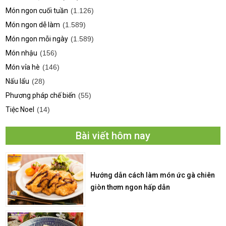
Món ngon cuối tuần
(1.126)
Món ngon dễ làm
(1.589)
Món ngon mỗi ngày
(1.589)
Món nhậu
(156)
Món vỉa hè
(146)
Nấu lẩu
(28)
Phương pháp chế biến
(55)
Tiệc Noel
(14)
Bài viết hôm nay
Hướng dẫn cách làm món ức gà chiên
giòn thơm ngon hấp dẫn