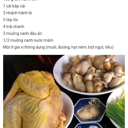
1 cái bắp cải
3 nhánh hành lá
5 tép tỏi
4 trái chanh
3 muỗng canh dầu ăn
1/2 muỗng canh nước mắm
Một ít gia vị thông dụng (muối, đường, hạt nêm, bột ngọt, tiêu)