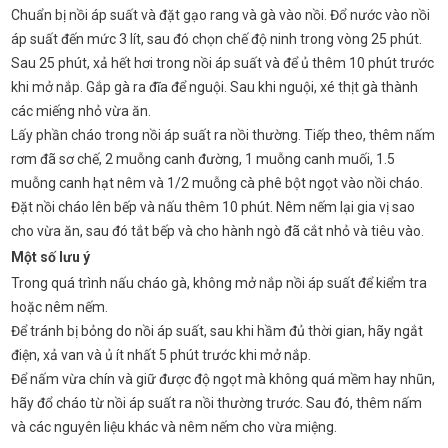
Chuẩn bị nồi áp suất và đặt gạo rang và gà vào nồi. Đổ nước vào nồi
áp suất đến mức 3 lít, sau đó chọn chế độ ninh trong vòng 25 phút.
Sau 25 phút, xả hết hơi trong nồi áp suất và để ủ thêm 10 phút trước
khi mở nắp. Gắp gà ra đĩa để nguội. Sau khi nguội, xé thịt gà thành
các miếng nhỏ vừa ăn.
Lấy phần cháo trong nồi áp suất ra nồi thường. Tiếp theo, thêm nấm
rơm đã sơ chế, 2 muỗng canh đường, 1 muỗng canh muối, 1.5
muỗng canh hạt nêm và 1/2 muỗng cà phê bột ngọt vào nồi cháo.
Đặt nồi cháo lên bếp và nấu thêm 10 phút. Nêm nếm lại gia vị sao
cho vừa ăn, sau đó tắt bếp và cho hành ngò đã cắt nhỏ và tiêu vào.
Một số lưu ý
Trong quá trình nấu cháo gà, không mở nắp nồi áp suất để kiểm tra
hoặc nêm nếm.
Để tránh bị bỏng do nồi áp suất, sau khi hầm đủ thời gian, hãy ngắt
điện, xả van và ủ ít nhất 5 phút trước khi mở nắp.
Để nấm vừa chín và giữ được độ ngọt mà không quá mềm hay nhũn,
hãy đổ cháo từ nồi áp suất ra nồi thường trước. Sau đó, thêm nấm
và các nguyên liệu khác và nêm nếm cho vừa miệng.