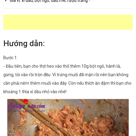
Gia vị: xì dầu, bột ngô, dầu mè, rượu trắng
-
Hướng dẫn:
Bước 1:
- Đầu tiên, bạn cho thịt heo vào thố thêm 10g bột ngô, hành lá,
gừng, tỏi vào rồi trộn đều. Vì trứng muối đã mặn rồi nên bạn không
cần phải nêm thêm muối vào đây. Còn nếu thích ăn đậm thì bạn cho
khoảng 1 thìa xì dầu nhỏ vào nhé!