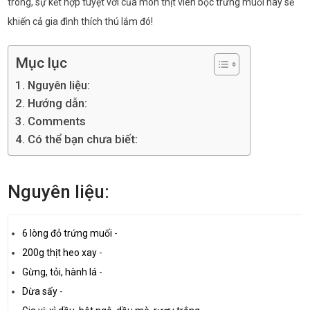
trong, sự kết hợp tuyệt vời của món thịt viên bọc trứng muối này sẽ
khiến cả gia đình thích thú lắm đó!
Mục lục
Nguyên liệu:
Hướng dẫn:
Comments
Có thể bạn chưa biết:
Nguyên liệu:
6 lòng đỏ trứng muối
-
200g thịt heo xay
-
Gừng, tỏi, hành lá
-
Dừa sấy
-