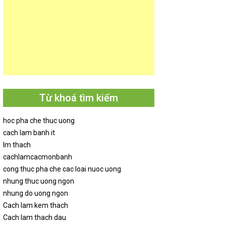
Từ khoá tìm kiếm
hoc pha che thuc uong
cach lam banh it
lm thach
cachlamcacmonbanh
cong thuc pha che cac loai nuoc uong
nhung thuc uong ngon
nhung do uong ngon
Cach lam kem thach
Cach lam thach dau