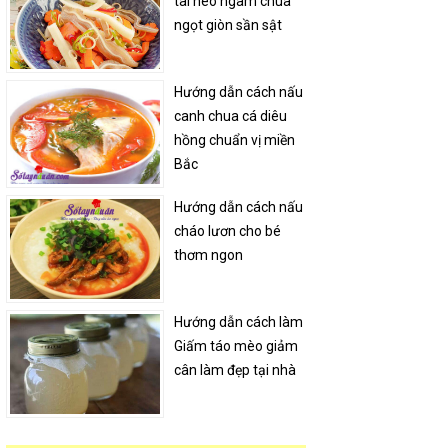
tai heo ngâm chua
ngọt giòn sần sật
Hướng dẫn cách nấu
canh chua cá diêu
hồng chuẩn vị miền
Bắc
Hướng dẫn cách nấu
cháo lươn cho bé
thơm ngon
Hướng dẫn cách làm
Giấm táo mèo giảm
cân làm đẹp tại nhà