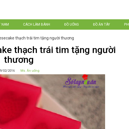
T NAM
CÁCH LÀM BÁNH
ĐỒ UỐNG
ĐỒ ĂN TÂY
PH
secake thạch trái tim tặng người thương
e thạch trái tim tặng người
thương
9/02/2016
Ms. Ăn uống