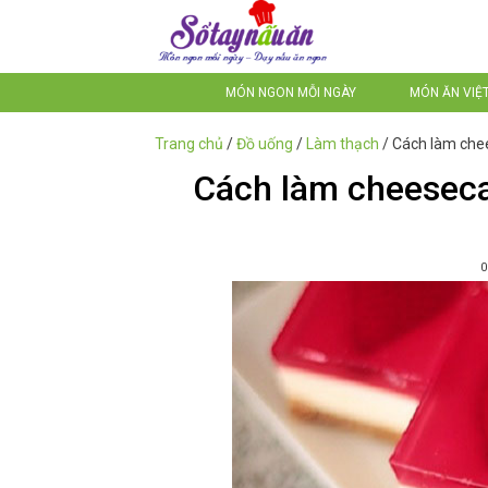
MÓN NGON MỖI NGÀY
MÓN ĂN VIỆ
Trang chủ
/
Đồ uống
/
Làm thạch
/
Cách làm chee
Cách làm cheesecak
0