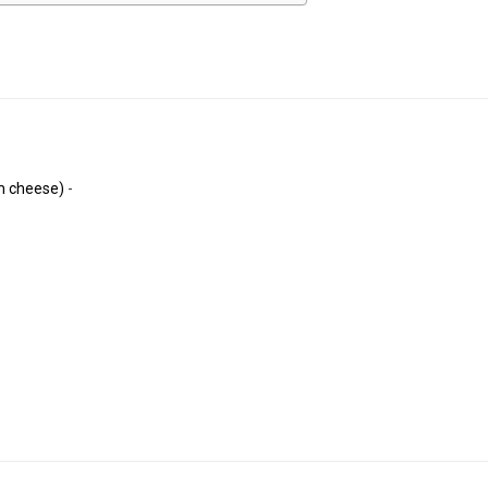
m cheese)
-