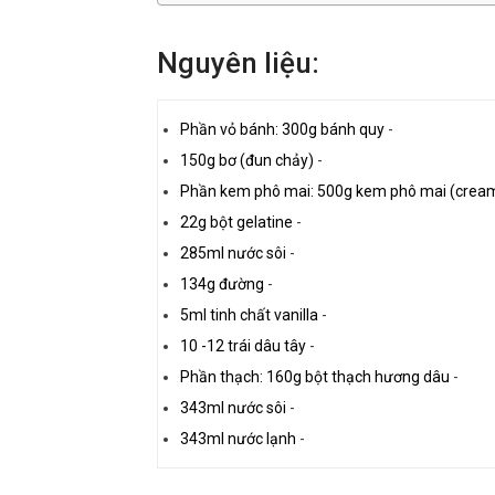
Nguyên liệu:
Phần vỏ bánh: 300g bánh quy
-
150g bơ (đun chảy)
-
Phần kem phô mai: 500g kem phô mai (crea
22g bột gelatine
-
285ml nước sôi
-
134g đường
-
5ml tinh chất vanilla
-
10 -12 trái dâu tây
-
Phần thạch: 160g bột thạch hương dâu
-
343ml nước sôi
-
343ml nước lạnh
-