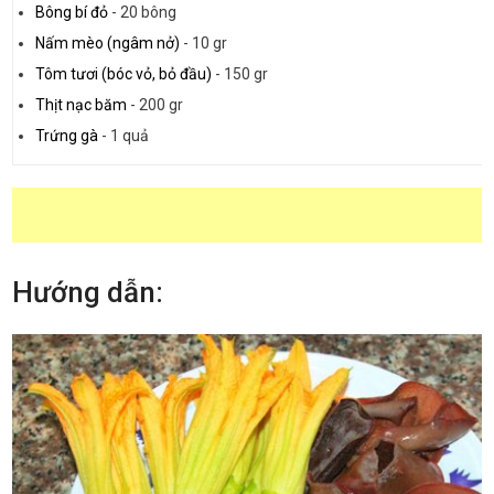
Bông bí đỏ
-
20 bông
Nấm mèo (ngâm nở)
-
10 gr
Tôm tươi (bóc vỏ, bỏ đầu)
-
150 gr
Thịt nạc băm
-
200 gr
Trứng gà
-
1 quả
Hướng dẫn: