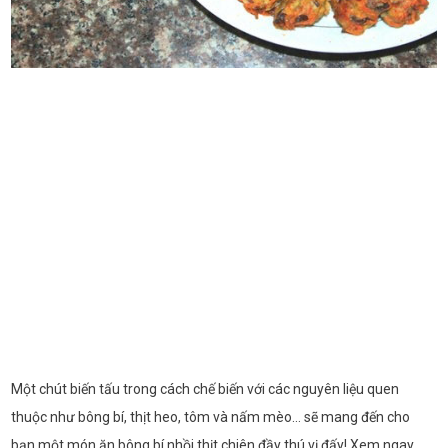
Một chút biến tấu trong cách chế biến với các nguyên liệu quen
thuộc như bông bí, thịt heo, tôm và nấm mèo… sẽ mang đến cho
bạn một món ăn bông bí nhồi thịt chiên đầy thú vị đấy! Xem ngay