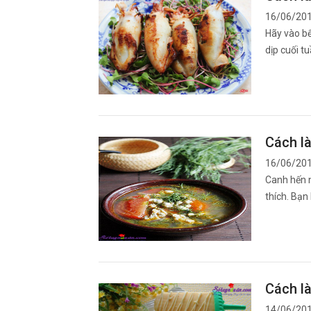
16/06/20
Hãy vào b
dịp cuối t
Cách l
16/06/20
Canh hến 
thích. Bạn
Cách l
14/06/20