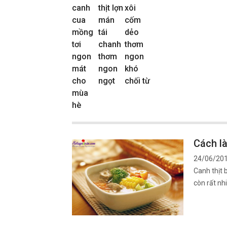
canh
thịt lợn
xôi
cua
mán
cốm
mồng
tái
dẻo
tơi
chanh
thơm
ngon
thơm
ngon
mát
ngon
khó
cho
ngọt
chối từ
mùa
hè
Cách l
24/06/20
Canh thịt 
còn rất nh