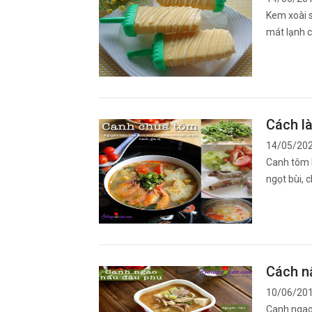
Kem xoài s
mát lạnh 
Cách l
14/05/20
Canh tôm 
ngọt bùi, 
Cách n
10/06/20
Canh ngao 