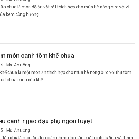
ữa chua là món đồ ăn vặt rất thích hợp cho mùa hè nóng nực với vị
của kem cùng hương…
àm món canh tôm khế chua
24
Ms. Ăn uống
khế chua là một món ăn thích hợp cho mùa hè nóng bức với thịt tôm
chút chua chua của khế…
ấu canh ngao đậu phụ ngon tuyệt
15
Ms. Ăn uống
đậu phụ là món ăn đơn giản nhưng lại giàu chất dinh dưỡng và thơm