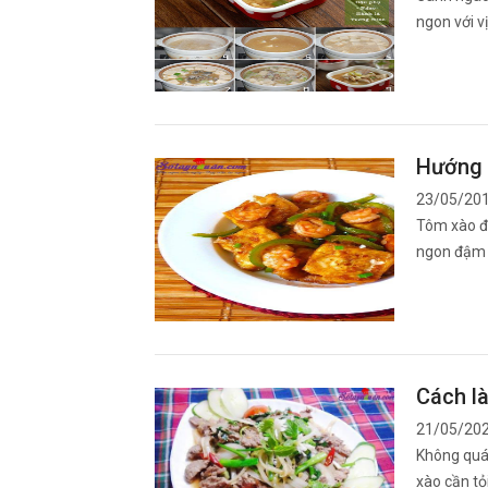
ngon với v
Hướng 
23/05/20
Tôm xào đậ
ngon đậm 
Cách là
21/05/20
Không quá 
xào cần t