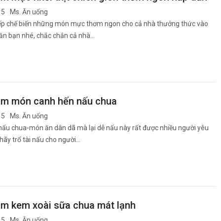
15
Ms. Ăn uống
ếp chế biến những món mực thơm ngon cho cả nhà thưởng thức vào
uần bạn nhé, chắc chắn cả nhà…
àm món canh hến nấu chua
15
Ms. Ăn uống
nấu chua-món ăn dân dã mà lại dễ nấu này rất được nhiều người yêu
 hãy trổ tài nấu cho người…
àm kem xoài sữa chua mát lạnh
15
Ms. Ăn uống