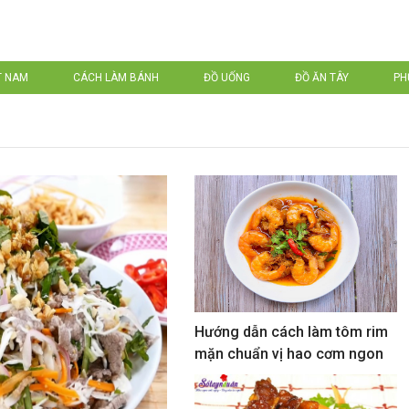
T NAM
CÁCH LÀM BÁNH
ĐỒ UỐNG
ĐỒ ĂN TÂY
PH
Hướng dẫn cách làm tôm rim
mặn chuẩn vị hao cơm ngon