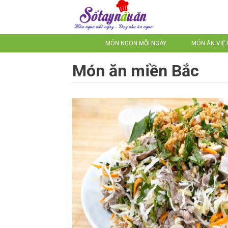
MÓN NGON MỖI NGÀY
MÓN ĂN VIỆ
Món ăn miền Bắc