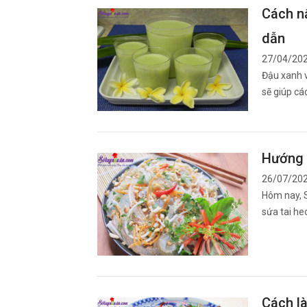
Cách n
dẫn
27/04/20
Đậu xanh v
sẽ giúp cá
Hướng 
26/07/20
Hôm nay, 
sứa tai he
Cách l