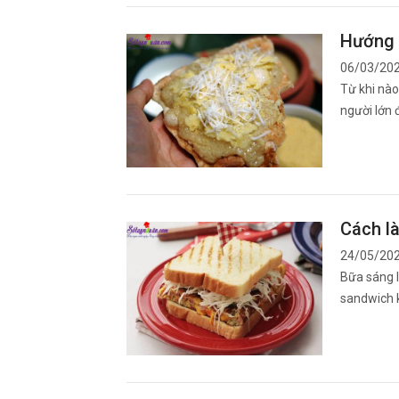
Hướng 
06/03/20
Từ khi nào
người lớn 
Cách l
24/05/20
Bữa sáng l
sandwich k