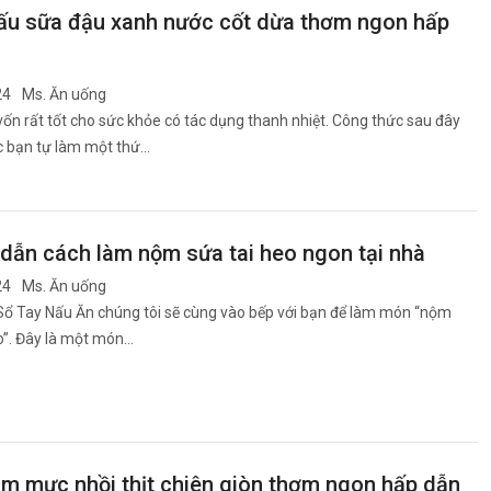
ấu sữa đậu xanh nước cốt dừa thơm ngon hấp
24
Ms. Ăn uống
ốn rất tốt cho sức khỏe có tác dụng thanh nhiệt. Công thức sau đây
c bạn tự làm một thứ…
dẫn cách làm nộm sứa tai heo ngon tại nhà
24
Ms. Ăn uống
Sổ Tay Nấu Ăn chúng tôi sẽ cùng vào bếp với bạn để làm món “nộm
o”. Đây là một món…
àm mực nhồi thịt chiên giòn thơm ngon hấp dẫn