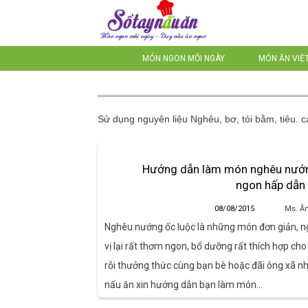
MÓN NGON MỖI NGÀY
MÓN ĂN VIỆ
Sử dụng nguyên liệu
Nghêu, bơ, tỏi bằm, tiêu.
cá
Hướng dẫn làm món nghêu nướn
ngon hấp dẫn
08/08/2015
Ms. Ă
Nghêu nướng ốc luộc là những món đơn giản, n
vị lại rất thơm ngon, bổ dưỡng rất thích hợp ch
rỗi thưởng thức cùng bạn bè hoặc đãi ông xã nh
nấu ăn xin hướng dẫn bạn làm món…