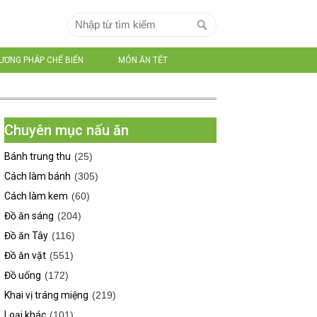
ƯƠNG PHÁP CHẾ BIẾN
MÓN ĂN TẾT
Chuyên mục nấu ăn
Bánh trung thu
(25)
Cách làm bánh
(305)
Cách làm kem
(60)
Đồ ăn sáng
(204)
Đồ ăn Tây
(116)
Đồ ăn vặt
(551)
Đồ uống
(172)
Khai vị tráng miệng
(219)
Loại khác
(101)