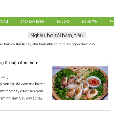
T NAM
CÁCH LÀM BÁNH
ĐỒ UỐNG
ĐỒ ĂN TÂY
PH
Nghêu, bơ, tỏi bằm, tiêu.
c bạn có thể tự tay chế biến những món ăn ngon dưới đây
g ốc luộc đơn thơm
n uống
guyên liệu dễ kiếm mà hương
o những ngày cuối tuần rảnh
âm nhi đấy. Sau đây sổ tay