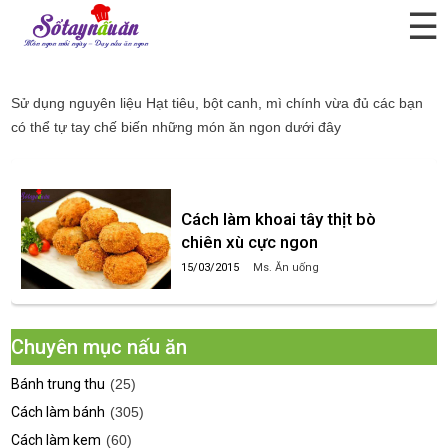
☰
Hạt tiêu, bột canh, mì chính vừa đủ
Sử dụng nguyên liệu
Hạt tiêu, bột canh, mì chính vừa đủ
các bạn
có thể tự tay chế biến những món ăn ngon dưới đây
Cách làm khoai tây thịt bò
chiên xù cực ngon
15/03/2015
Ms. Ăn uống
Chuyên mục nấu ăn
Bánh trung thu
(25)
Cách làm bánh
(305)
Cách làm kem
(60)