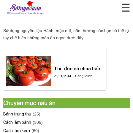
☰
Hành, mộc nhĩ, nấm hương
Sử dụng nguyên liệu
Hành, mộc nhĩ, nấm hương
các bạn có thể tự
tay chế biến những món ăn ngon dưới đây
Thịt đúc cà chua hấp
28/11/2014
Hằng Minh
Chuyên mục nấu ăn
Bánh trung thu
(25)
Cách làm bánh
(305)
Cách làm kem
(60)