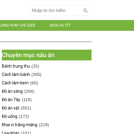
ƯƠNG PHÁP CHẾ BIẾN
MÓN ĂN TẾT
Chuyên mục nấu ăn
Bánh trung thu
(25)
Cách làm bánh
(305)
Cách làm kem
(60)
Đồ ăn sáng
(204)
Đồ ăn Tây
(116)
Đồ ăn vặt
(551)
Đồ uống
(172)
Khai vị tráng miệng
(219)
Loại khác
(101)