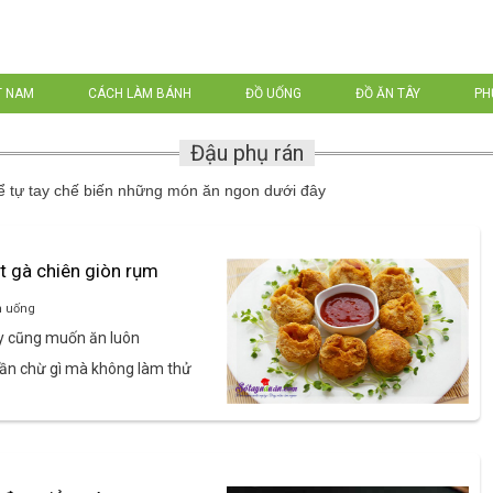
T NAM
CÁCH LÀM BÁNH
ĐỒ UỐNG
ĐỒ ĂN TÂY
PH
Đậu phụ rán
ể tự tay chế biến những món ăn ngon dưới đây
t gà chiên giòn rụm
n uống
ấy cũng muốn ăn luôn
chần chừ gì mà không làm thử